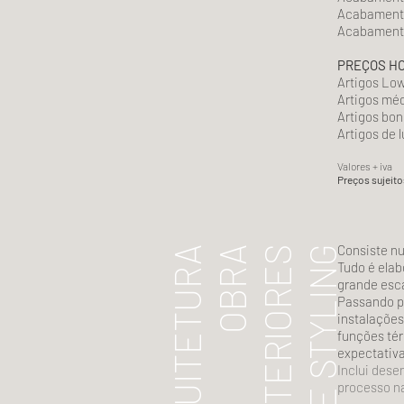
Acabament
Acabamento
PREÇOS H
Artigos Lo
Artigos mé
Artigos bo
Artigos de 
Valores + iva
Preços sujeito
Consiste nu
ARQUITETURA
OBRA
INTERIORES
HOME STYLING
Tudo é elab
grande esc
Passando pe
instalações
funções tér
expectativa
Inclui dese
processo na