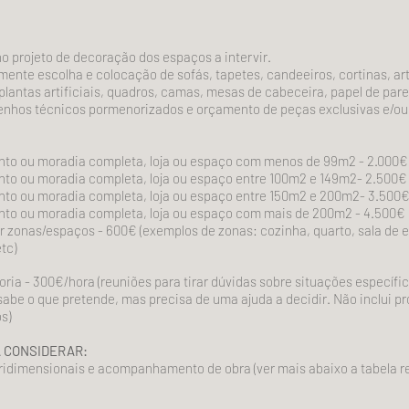
o projeto de decoração dos espaços a intervir.
nte escolha e colocação de sofás, tapetes, candeeiros, cortinas, ar
plantas artificiais, quadros, camas, mesas de cabeceira, papel de pare
senhos técnicos pormenorizados e orçamento de peças exclusivas e/ou d
to ou moradia completa, loja ou espaço com menos de 99m2 - 2.000
to ou moradia completa, loja ou espaço entre 100m2 e 149m2- 2.500€
to ou moradia completa, loja ou espaço entre 150m2 e 200m2- 3.500
to ou moradia completa, loja ou espaço com mais de 200m2 - 4.500€
r zonas/espaços - 600€ (exemplos de zonas: cozinha, quarto, sala de est
tc)
ria - 300€/hora (reuniões para tirar dúvidas sobre situações específi
 sabe o que pretende, mas precisa de uma ajuda a decidir. Não inclui pr
os
)
 CONSIDERAR:
ridimensionais e acompanhamento de obra (ver mais abaixo a tabela re