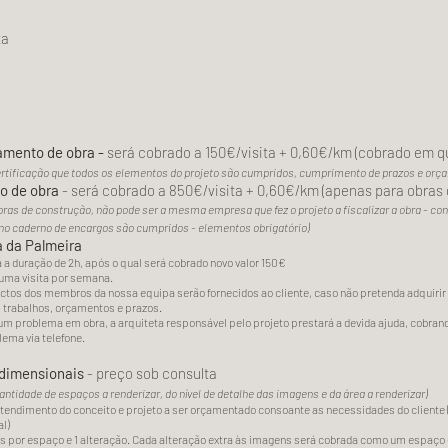
ta
mento de obra -
será cobrado a 150€/visita + 0,60€/km (cobrado em q
ertificação que todos os elementos do projeto são cumpridos, cumprimento de prazos e orç
o de obra
- será cobrado a 850€/visita + 0,60€/km (apenas para obras 
bras de construção, não pode ser a mesma empresa que fez o projeto a fiscalizar a obra - co
no caderno de encargos são cumpridos - elementos obrigatório)
a da Palmeira
á a duração de 2h, após o qual será cobrado novo valor 150€
 uma visita por semana.
ctos dos membros da nossa equipa serão fornecidos ao cliente, caso não pretenda adquirir
os trabalhos, orçamentos e prazos.
um problema em obra, a arquiteta responsável pelo projeto prestará a devida ajuda, cobrando
lema via telefone.
idimensionais
- preço sob consulta
ntidade de espaços a renderizar, do nível de detalhe das imagens e da área a renderizar)
tendimento do conceito e projeto a ser orçamentado consoante as necessidades do cliente (
al)
s por espaço e 1 alteração.
Cada alteração extra às imagens será cobrada como um espaço 