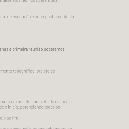
os desenhos técnicos para a boa
projeto de execução e acompanhamento do
apenas a primeira reunião poderemos
mento topográfico, projeto de
o, será um projeto completo do espaço a
de o início, potenciando todos os
cio ao fim.
projeto de execução, acompanhamento do