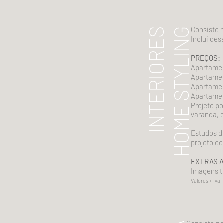
Consiste 
INTERIORES
HOME STYLING
Inclui de
PREÇOS:
Apartamen
Apartamen
Apartamen
Apartamen
Projeto po
varanda,
e
Estudos d
projeto c
EXTRAS A
Imagens t
Valores + iva