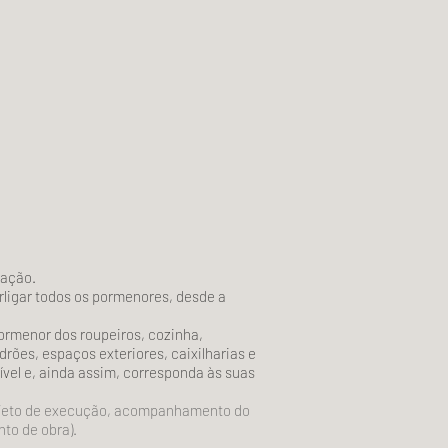
ração.
rligar todos os pormenores, desde a
ormenor dos roupeiros, cozinha,
adrões, espaços exteriores, caixilharias e
vel e, ainda assim, corresponda às suas
projeto de execução, acompanhamento do
to de obra).