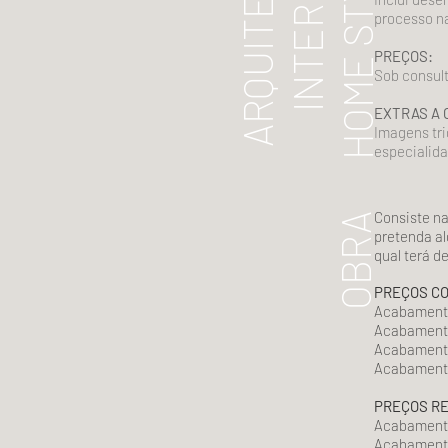
ARQUITETURA
INTERIORES
HOME STYLING
processo na
PREÇOS:
Sob consul
EXTRAS A 
Imagens tri
especialida
Consiste na
OBRA
pretenda al
qual terá d
PREÇOS C
Acabamento
Acabament
Acabamento
Acabamento
PREÇOS R
Acabament
Acabament