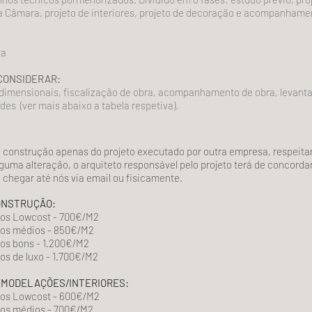
 Câmara, projeto de interiores, projeto de decoração e acompanhamen
ta
CONSIDERAR:
dimensionais, fiscalização de obra, acompanhamento de obra, levanta
des (ver mais abaixo a tabela respetiva).
 construção apenas do projeto executado por outra empresa, respeit
guma alteração, o arquiteto responsável pelo projeto terá de concord
e chegar até nós via email ou fisicamente.
ONSTRUÇÃO:
s Lowcost - 70
0€/M2
os médios - 850€/M2
s bons - 1.200€/M2
s de luxo - 1.700€/M2
EMODELAÇÕES/INTERIORES:
os Lowcost - 600€/M2
os médios - 700€/M2