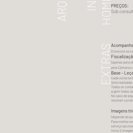
PREÇOS:
Sob consul
Acompanha
EXTRAS
(C
onsiste na c
Fiscalizaçã
(apenas para o
pela Câmara e 
Base - Leç
Cada visita ter
Será realizada
Todos os conta
a gerir todos 
No caso de alg
resolver o prob
Imagens tr
(depende da qua
Para melhor en
serviço opcion
Inclui 2 imagen