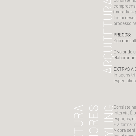
Consiste no
ARQUITETURA
compreensã
(moradias, 
Inclui dese
processo n
PREÇOS:
Sob consul
O valor de 
elaborar um
EXTRAS A 
Imagens tri
especialida
Consiste na
intervir. É
espaços, de
É a forma m
A obra será
Inclui dese