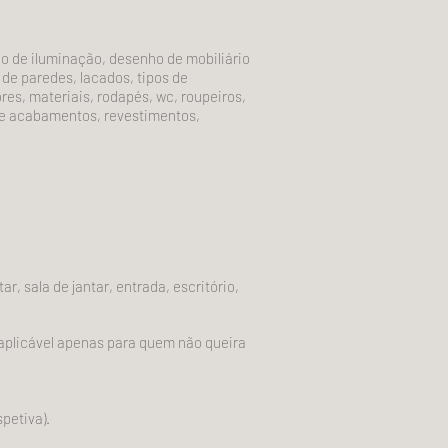
do de iluminação, desenho de mobiliário
de paredes, lacados, tipos de
es, materiais, rodapés, wc, roupeiros,
-se acabamentos, revestimentos,
r, sala de jantar, entrada, escritório,
(aplicável apenas para quem não queira
petiva).