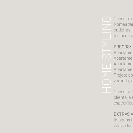
HOME STYLING
Consiste n
Nomeadame
cadeiras, 
Inclui de
PREÇOS:
Apartamen
Apartamen
Apartamen
Apartamen
Projeto po
varanda,
e
Consultado
cliente já
específic
EXTRAS A
Imagens t
Valores + iva