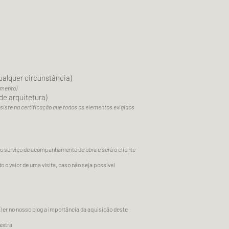
ualquer circunstância)
amento)
de arquitetura)
nsiste na certificação que todos os elementos exigidos
 o serviço de acompanhamento de obra e será o cliente
 o valor de uma visita, caso não seja possível
ler no nosso blog a importância da aquisição deste
extra