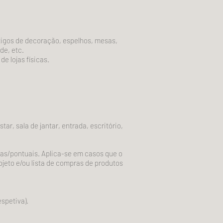
tigos de decoração, espelhos, mesas,
de, etc.
e lojas físicas.
€
€
ar, sala de jantar, entrada, escritório,
cas/pontuais.
Aplica-se em casos que o
ojeto e/ou lista de compras de produtos
spetiva).