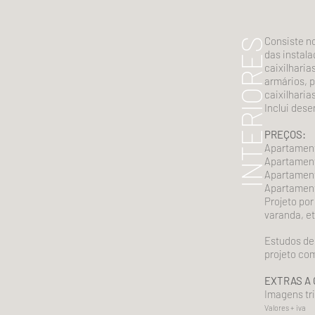
Consiste no
INTERIORES
das instala
caixilharia
armários, p
caixilharias
Inclui des
PREÇOS:
Apartament
Apartament
Apartament
Apartament
Projeto por
varanda,
et
Estudos de
projeto com
EXTRAS A
Imagens tr
Valores + iva