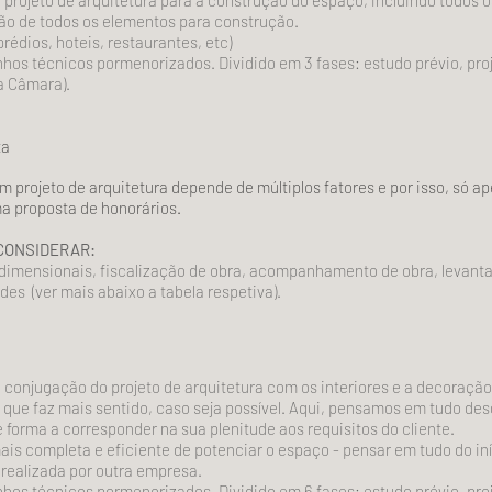
 projeto de arquitetura para a construção do espaço, incluindo todos 
o de todos os elementos para construção.
prédios, hoteis, restaurantes, etc)
nhos técnicos pormenorizados. Dividido em 3 fases: estudo prévio, 
a Câmara).
ta
um projeto de arquitetura depende de múltiplos fatores e por isso, só 
a proposta de honorários.
CONSIDERAR:
dimensionais, fiscalização de obra, acompanhamento de obra, levanta
des (ver mais abaixo a tabela respetiva).
 conjugação do projeto de arquitetura com os interiores e a decoraçã
 o que faz mais sentido, caso seja possível. Aqui, pensamos em tudo des
 forma a corresponder na sua plenitude aos requisitos do cliente.
ais completa e eficiente de potenciar o espaço - pensar em tudo do iní
 realizada por outra empresa.
nhos técnicos pormenorizados. Dividido em 6 fases: estudo prévio, 