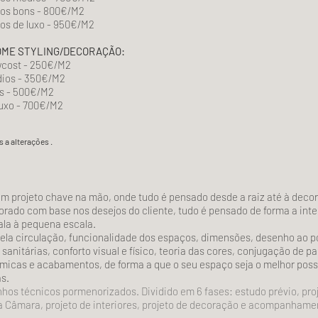
os bons - 800€/M2
s de luxo - 950€/M2
OME STYLING/DECORAÇÃO:
wcost - 250€/M2
dios - 350€/M2
ns - 500€/M2
luxo - 700€/M2
s a alterações
.
m projeto chave na mão, onde tudo é pensado desde a raiz até à deco
orado com base nos desejos do cliente, tudo é pensado de forma a inte
ala à pequena escala.
la circulação, funcionalidade dos espaços, dimensões, desenho ao p
 sanitárias, conforto visual e físico, teoria das cores, conjugação de p
micas e acabamentos, de forma a que o seu espaço seja o melhor possí
s.
nhos técnicos pormenorizados. Dividido em 6 fases: estudo prévio, 
 Câmara, projeto de interiores, projeto de decoração e acompanhamen